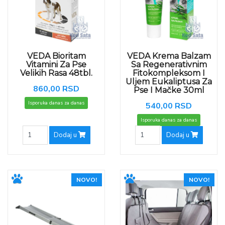
VEDA Bioritam
VEDA Krema Balzam
Vitamini Za Pse
Sa Regenerativnim
Velikih Rasa 48tbl.
Fitokompleksom I
Uljem Eukaliptusa Za
860,00 RSD
Pse I Mačke 30ml
Isporuka danas za danas
540,00 RSD
Isporuka danas za danas
Dodaj u
Dodaj u
NOVO!
NOVO!