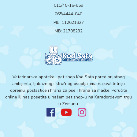
011/45-16-859
065/4444-040
PIB: 112621827
MB: 21708232
Veterinarska apoteka i pet shop Kod Sata pored prijatnog
ambijenta, ljubaznog i stručnog osoblja, ima najkvalitetniju
opremu, poslastice i hrana za pse i hrana za mačke. Poručite
online ili nas posetite u našem pet shop-u na Karađorđevom trgu
u Zemunu.