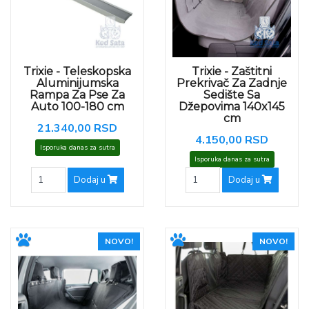
Trixie - Teleskopska
Trixie - Zaštitni
Aluminijumska
Prekrivač Za Zadnje
Rampa Za Pse Za
Sedište Sa
Auto 100-180 cm
Džepovima 140x145
cm
21.340,00 RSD
4.150,00 RSD
Isporuka danas za sutra
Isporuka danas za sutra
Dodaj u
Dodaj u
NOVO!
NOVO!