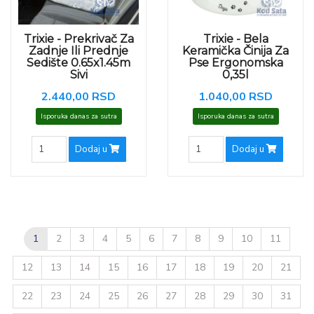
Trixie - Prekrivač Za
Trixie - Bela
Zadnje Ili Prednje
Keramička Činija Za
Sedište 0.65x1.45m
Pse Ergonomska
Sivi
0,35l
2.440,00 RSD
1.040,00 RSD
Isporuka danas za sutra
Isporuka danas za sutra
Dodaj u
Dodaj u
1
2
3
4
5
6
7
8
9
10
11
12
13
14
15
16
17
18
19
20
21
22
23
24
25
26
27
28
29
30
31