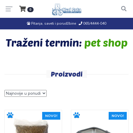
0
Pitanja, saveti i porudžbine
065/4444-040
Traženi termin:
pet shop
Proizvodi
NOVO!
NOVO!