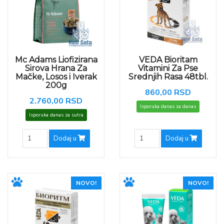
Mc Adams Liofizirana
VEDA Bioritam
Sirova Hrana Za
Vitamini Za Pse
Mačke, Losos i Iverak
Srednjih Rasa 48tbl.
200g
860,00 RSD
2.760,00 RSD
Isporuka danas za danas
Isporuka danas za sutra
Dodaj u
Dodaj u
NOVO!
NOVO!