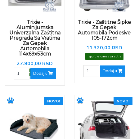
Trixie -
Trixie - Zaštitne Šipke
Aluminijumska
Za Gepek
Univerzalna Zaštitna
Automobila Podesive
Pregrada Sa Vratima
105-172cm
Za Gepek
11.320,00 RSD
Automobila
114x69x53cm
Isporuka danas za sutra
27.900,00 RSD
Dodaj u
Isporuka danas za sutra
Dodaj u
NOVO!
NOVO!