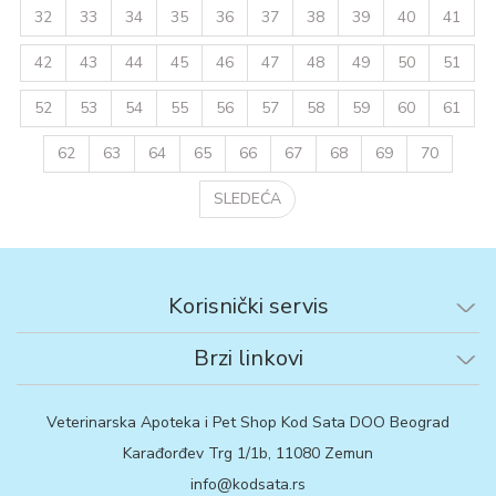
32
33
34
35
36
37
38
39
40
41
42
43
44
45
46
47
48
49
50
51
52
53
54
55
56
57
58
59
60
61
62
63
64
65
66
67
68
69
70
SLEDEĆA
Korisnički servis
Brzi linkovi
Veterinarska Apoteka i Pet Shop Kod Sata DOO Beograd
Karađorđev Trg 1/1b, 11080 Zemun
info@kodsata.rs