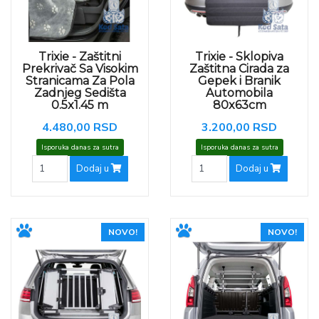
Trixie - Zaštitni
Trixie - Sklopiva
Prekrivač Sa Visokim
Zaštitna Cirada za
Stranicama Za Pola
Gepek i Branik
Zadnjeg Sedišta
Automobila
0.5x1.45 m
80x63cm
4.480,00 RSD
3.200,00 RSD
Isporuka danas za sutra
Isporuka danas za sutra
Dodaj u
Dodaj u
NOVO!
NOVO!