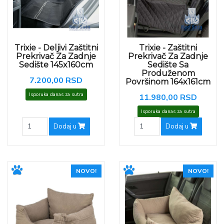
Trixie - Deljivi Zaštitni
Trixie - Zaštitni
Prekrivač Za Zadnje
Prekrivač Za Zadnje
Sedište 145x160cm
Sedište Sa
Produženom
7.200,00 RSD
Površinom 164x161cm
Isporuka danas za sutra
11.980,00 RSD
Isporuka danas za sutra
Dodaj u
Dodaj u
NOVO!
NOVO!