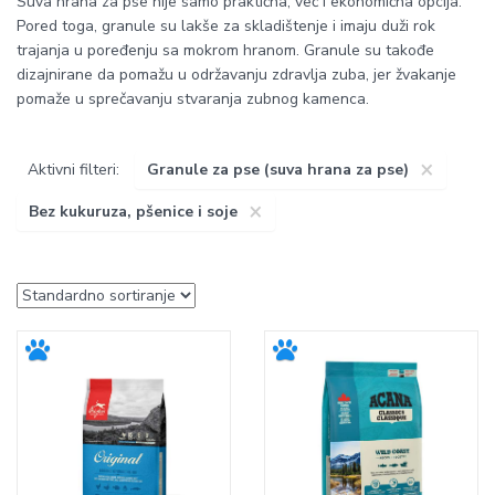
Suva hrana za pse nije samo praktična, već i ekonomična opcija.
Pored toga, granule su lakše za skladištenje i imaju duži rok
trajanja u poređenju sa mokrom hranom. Granule su takođe
dizajnirane da pomažu u održavanju zdravlja zuba, jer žvakanje
pomaže u sprečavanju stvaranja zubnog kamenca.
×
Aktivni filteri:
Granule za pse (suva hrana za pse)
×
Bez kukuruza, pšenice i soje