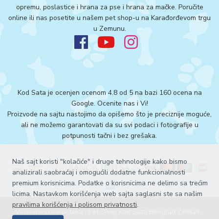
opremu, poslastice i hrana za pse i hrana za mačke. Poručite
online ili nas posetite u našem pet shop-u na Karađorđevom trgu
u Zemunu.
Kod Sata je ocenjen ocenom 4.8 od 5 na bazi 160 ocena na
Google.
Ocenite nas i Vi!
Proizvode na sajtu nastojimo da opišemo što je preciznije moguće,
ali ne možemo garantovati da su svi podaci i fotografije u
potpunosti tačni i bez grešaka.
Naš sajt koristi "kolačiće" i druge tehnologije kako bismo
analizirali saobraćaj i omogućili dodatne funkcionalnosti
premium korisnicima. Podatke o korisnicima ne delimo sa trećim
licima. Nastavkom korišćenja web sajta saglasni ste sa našim
pravilima korišćenja i polisom privatnosti
.
Veterinarska Apoteka i Pet Shop Kod Sata Beograd Zemun -