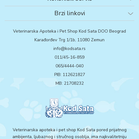
Brzi linkovi
Veterinarska Apoteka i Pet Shop Kod Sata DOO Beograd
Karađorđev Trg 1/1b, 11080 Zemun
info@kodsata.rs
011/45-16-859
065/4444-040
PIB: 112621827
MB: 21708232
Veterinarska apoteka i pet shop Kod Sata pored prijatnog
ambijenta, ljubaznog i stručnog osoblja, ima najkvalitetniju