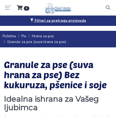
0
Filteri za pretragu proizvoda
Pitanja, saveti i porudžbine
065/4444-040
Početna
Psi
Hrana za pse
Granule za pse (suva hrana za pse)
Granule za pse (suva
hrana za pse) Bez
kukuruza, pšenice i soje
Idealna ishrana za Vašeg
ljubimca