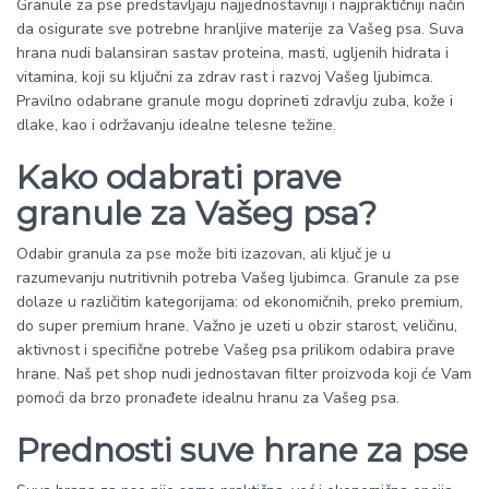
Granule za pse predstavljaju najjednostavniji i najpraktičniji način
da osigurate sve potrebne hranljive materije za Vašeg psa. Suva
hrana nudi balansiran sastav proteina, masti, ugljenih hidrata i
vitamina, koji su ključni za zdrav rast i razvoj Vašeg ljubimca.
Pravilno odabrane granule mogu doprineti zdravlju zuba, kože i
dlake, kao i održavanju idealne telesne težine.
Kako odabrati prave
granule za Vašeg psa?
Odabir granula za pse može biti izazovan, ali ključ je u
razumevanju nutritivnih potreba Vašeg ljubimca. Granule za pse
dolaze u različitim kategorijama: od ekonomičnih, preko premium,
do super premium hrane. Važno je uzeti u obzir starost, veličinu,
aktivnost i specifične potrebe Vašeg psa prilikom odabira prave
hrane. Naš pet shop nudi jednostavan filter proizvoda koji će Vam
pomoći da brzo pronađete idealnu hranu za Vašeg psa.
Prednosti suve hrane za pse