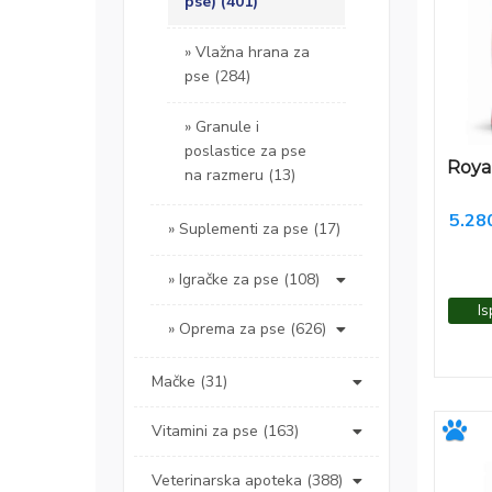
pse) (401)
Vlažna hrana za
pse (284)
Granule i
poslastice za pse
Roya
na razmeru (13)
5.28
Suplementi za pse (17)
Igračke za pse (108)
Is
Oprema za pse (626)
Mačke (31)
Vitamini za pse (163)
Veterinarska apoteka (388)