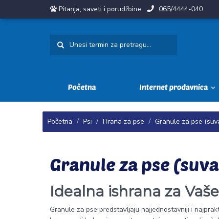
Pitanja, saveti i porudžbine
065/4444-040
Početna
Internet prodavnica
Početna
Psi
Hrana za pse
Granule za pse (suv
Granule za pse (suva
Idealna ishrana za Vaš
Granule za pse predstavljaju najjednostavniji i najprak