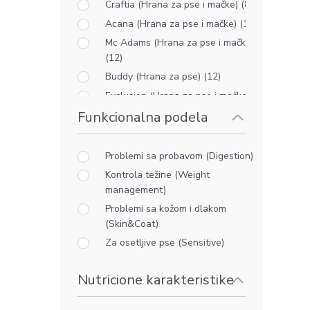
Craftia (Hrana za pse i mačke) (8)
Acana (Hrana za pse i mačke) (14)
Mc Adams (Hrana za pse i mačke)
(12)
Buddy (Hrana za pse) (12)
Exclusion (Hrana za pse i mačke) (6)
Funkcionalna podela
Orijen (Hrana za pse i mačke) (6)
Happy Dog (Hrana za pse) (40)
Kudo (Hrana za pse) (11)
Problemi sa probavom (Digestion)
Hills (Hrana za pse i mačke) (28)
Kontrola težine (Weight
management)
Royal Canin (Hrana i poslastice za
pse i mačke) (10)
Problemi sa kožom i dlakom
(Skin&Coat)
Monge (Hrana za pse i mačke) (17)
Za osetljive pse (Sensitive)
Gosbi (Hrana za pse i mačke) (32)
Essential (Hrana i poslastice za pse
Nutricione karakteristike
i mačke) (17)
Nature's Variety (Hrana za pse i