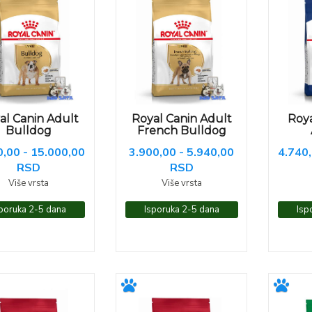
al Canin Adult
Royal Canin Adult
Roya
Bulldog
French Bulldog
0,00 - 15.000,00
3.900,00 - 5.940,00
4.740,
RSD
RSD
Više vrsta
Više vrsta
poruka 2-5 dana
Isporuka 2-5 dana
Isp