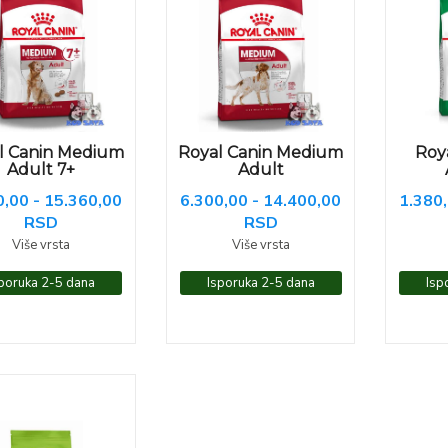
l Canin Medium
Royal Canin Medium
Roya
Adult 7+
Adult
0,00 - 15.360,00
6.300,00 - 14.400,00
1.380,
RSD
RSD
Više vrsta
Više vrsta
poruka 2-5 dana
Isporuka 2-5 dana
Isp