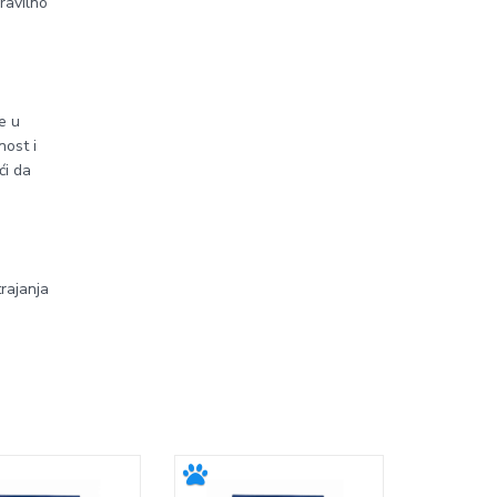
Pravilno
e u
nost i
ći da
trajanja