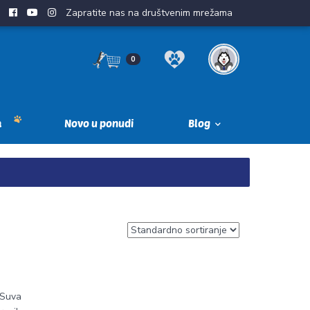
Zapratite nas na društvenim mrežama
0
a
Novo u ponudi
Blog
 Suva