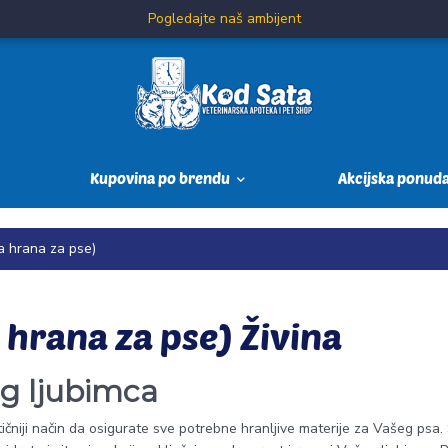
Pogledajte naš ambijent
Kupovina po brendu
Akcijska ponud
a hrana za pse)
 hrana za pse) Živina
eg ljubimca
tičniji način da osigurate sve potrebne hranljive materije za Vašeg psa.