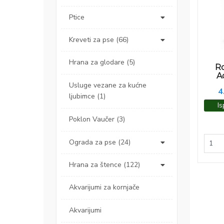
Ptice
Kreveti za pse (66)
Hrana za glodare (5)
Ro
A
Usluge vezane za kućne
4
ljubimce (1)
Is
Poklon Vaučer (3)
Ograda za pse (24)
Hrana za štence (122)
Akvarijumi za kornjače
Akvarijumi