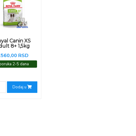
yal Canin XS
dult 8+ 1,5kg
.560,00 RSD
poruka 2-5 dana
Dodaj u