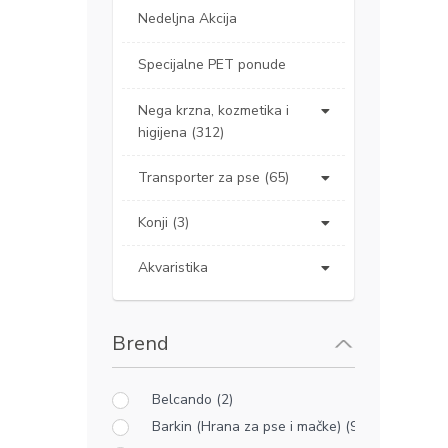
Nedeljna Akcija
Specijalne PET ponude
Nega krzna, kozmetika i
higijena (312)
Transporter za pse (65)
Konji (3)
Akvaristika
Brend
Belcando (2)
Barkin (Hrana za pse i mačke) (9)