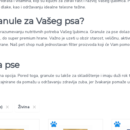
drata i vitamina, koji su ključni za zdrav rast i razvoj Vašeg ljubimca. 
dlake, kao i održavanju idealne telesne težine.
anule za Vašeg psa?
 u razumevanju nutritivnih potreba Vašeg ljubimca. Granule za pse dolaz
 do super premium hrane. Važno je uzeti u obzir starost, veličinu, aktiv
rane. Naš pet shop nudi jednostavan filter proizvoda koji će Vam pomo
a pse
 opcija. Pored toga, granule su lakše za skladištenje i imaju duži rok 
ajnirane da pomažu u održavanju zdravlja zuba, jer žvakanje pomaže u
×
×
e)
Živina