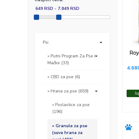
Psi
Roy
Putni Program Za Pse i
Mačke (33)
4.68
CBD za pse (6)
Hrana za pse (659)
Is
Poslastice za pse
(196)
Granule za pse
(suva hrana za