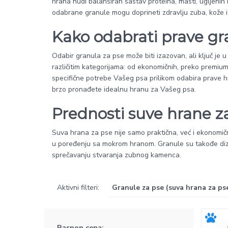
hrana nudi balansiran sastav proteina, masti, ugljenih hi
odabrane granule mogu doprineti zdravlju zuba, kože i 
Kako odabrati prave gr
Odabir granula za pse može biti izazovan, ali ključ je
različitim kategorijama: od ekonomičnih, preko premium,
specifične potrebe Vašeg psa prilikom odabira prave h
brzo pronađete idealnu hranu za Vašeg psa.
Prednosti suve hrane z
Suva hrana za pse nije samo praktična, već i ekonomična
u poređenju sa mokrom hranom. Granule su takođe diz
sprečavanju stvaranja zubnog kamenca.
Aktivni filteri:
Granule za pse (suva hrana za ps
Raspon cena: