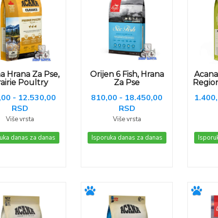
a Hrana Za Pse,
Orijen 6 Fish, Hrana
Acana
airie Poultry
Za Pse
Region
,00 - 12.530,00
810,00 - 18.450,00
1.400,
RSD
RSD
Više vrsta
Više vrsta
uka danas za danas
Isporuka danas za danas
Isporu