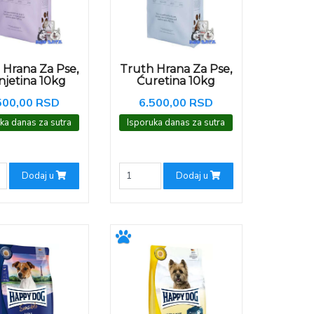
 Hrana Za Pse,
Truth Hrana Za Pse,
njetina 10kg
Ćuretina 10kg
500,00 RSD
6.500,00 RSD
ka danas za sutra
Isporuka danas za sutra
Dodaj u
Dodaj u