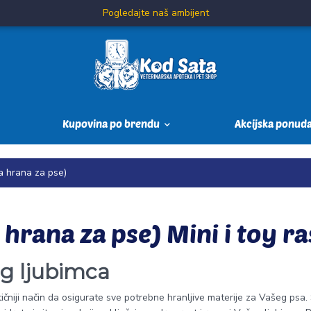
Pogledajte naš ambijent
Kupovina po brendu
Akcijska ponud
a hrana za pse)
 hrana za pse) Mini i toy ra
eg ljubimca
tičniji način da osigurate sve potrebne hranljive materije za Vašeg psa.