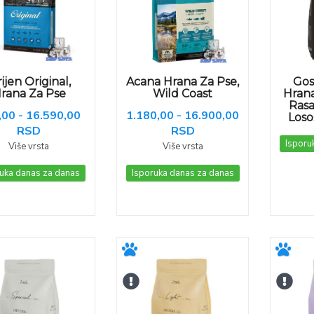
ijen Original,
Acana Hrana Za Pse,
Gos
rana Za Pse
Wild Coast
Hrana
Rasa
,00 - 16.590,00
1.180,00 - 16.900,00
Loso
RSD
RSD
Isporu
Više vrsta
Više vrsta
uka danas za danas
Isporuka danas za danas