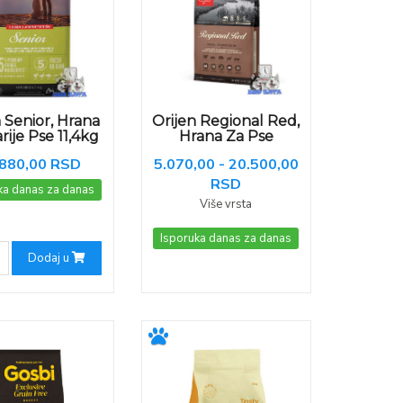
n Senior, Hrana
Orijen Regional Red,
rije Pse 11,4kg
Hrana Za Pse
.880,00 RSD
5.070,00 - 20.500,00
RSD
ka danas za danas
Više vrsta
Isporuka danas za danas
Dodaj u