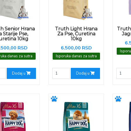
h Senior Hrana
Truth Light Hrana
Truth
a Starije Pse,
Za Pse, Ćuretina
Jag
uretina 10kg
10kg
6.
.500,00 RSD
6.500,00 RSD
Isporu
ruka danas za sutra
Isporuka danas za sutra
Dodaj u
Dodaj u