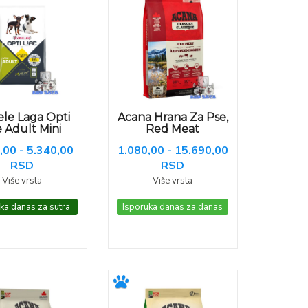
ele Laga Opti
Acana Hrana Za Pse,
e Adult Mini
Red Meat
,00 - 5.340,00
1.080,00 - 15.690,00
RSD
RSD
Više vrsta
Više vrsta
ka danas za sutra
Isporuka danas za danas