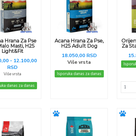
a Hrana Za Pse
Acana Hrana Za Pse,
Orije
Malo Masti, H25
H25 Adult Dog
Za Sta
Light&Fit
18.050,00 RSD
15
0,00 - 12.100,00
Više vrsta
Isporu
RSD
Isporuka danas za danas
Više vrsta
uka danas za danas