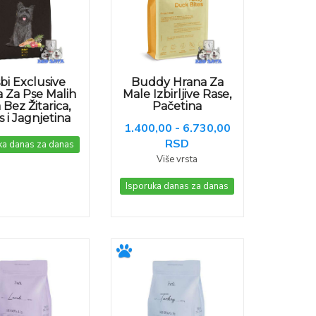
bi Exclusive
Buddy Hrana Za
 Za Pse Malih
Male Izbirljive Rase,
 Bez Žitarica,
Pačetina
s i Jagnjetina
1.400,00 - 6.730,00
RSD
ka danas za danas
Više vrsta
Isporuka danas za danas