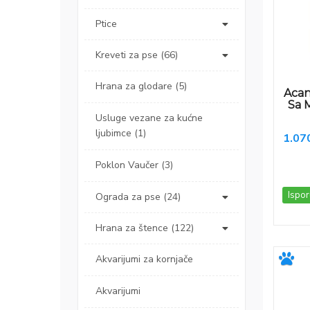
Ptice
Kreveti za pse (66)
Hrana za glodare (5)
Acan
Sa 
Usluge vezane za kućne
ljubimce (1)
1.07
Poklon Vaučer (3)
Ispor
Ograda za pse (24)
Hrana za štence (122)
Akvarijumi za kornjače
Akvarijumi