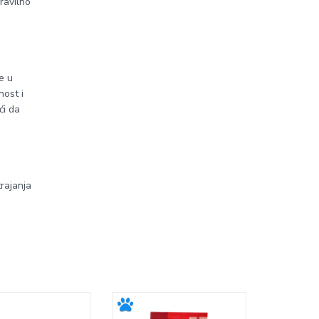
Pravilno
e u
nost i
ći da
trajanja