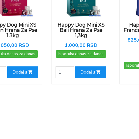
py Dog Mini XS
Happy Dog Mini XS
Hap
n Hrana Za Pse
Bali Hrana Za Pse
Franc
1,3kg
1,3kg
825,
.050,00 RSD
1.000,00 RSD
uka danas za danas
Isporuka danas za danas
Isporu
Dodaj u
Dodaj u