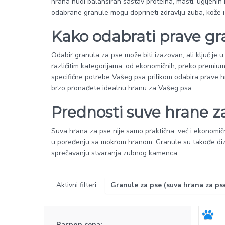
hrana nudi balansiran sastav proteina, masti, ugljenih hi
odabrane granule mogu doprineti zdravlju zuba, kože i 
Kako odabrati prave gr
Odabir granula za pse može biti izazovan, ali ključ je
različitim kategorijama: od ekonomičnih, preko premium,
specifične potrebe Vašeg psa prilikom odabira prave h
brzo pronađete idealnu hranu za Vašeg psa.
Prednosti suve hrane z
Suva hrana za pse nije samo praktična, već i ekonomična
u poređenju sa mokrom hranom. Granule su takođe diz
sprečavanju stvaranja zubnog kamenca.
Aktivni filteri:
Granule za pse (suva hrana za ps
Raspon cena: