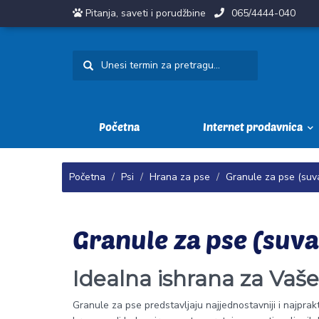
Pitanja, saveti i porudžbine
065/4444-040
Početna
Internet prodavnica
Početna
Psi
Hrana za pse
Granule za pse (suv
Granule za pse (suva
Idealna ishrana za Vaš
Granule za pse predstavljaju najjednostavniji i najprak