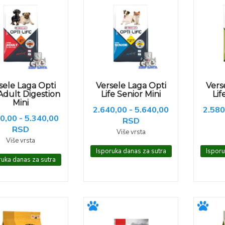
sele Laga Opti
Versele Laga Opti
Vers
 Adult Digestion
Life Senior Mini
Lif
Mini
2.640,00 - 5.640,00
2.580
0,00 - 5.340,00
RSD
RSD
Više vrsta
Više vrsta
Isporuka danas za sutra
Isporu
ruka danas za sutra