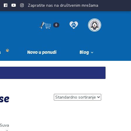
Zapratite nas na društvenim mrežama
0
a
Novo u ponudi
Blog
se
 Suva