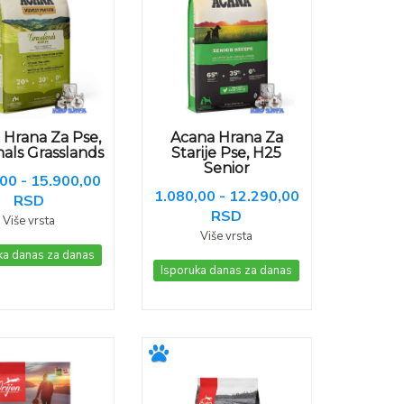
 Hrana Za Pse,
Acana Hrana Za
als Grasslands
Starije Pse, H25
Senior
00 - 15.900,00
1.080,00 - 12.290,00
RSD
RSD
Više vrsta
Više vrsta
ka danas za danas
Isporuka danas za danas