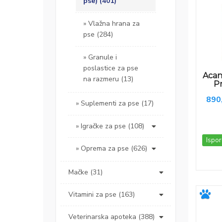
pse) (401)
Vlažna hrana za
pse (284)
Granule i
poslastice za pse
Acan
na razmeru (13)
Pr
890
Suplementi za pse (17)
Igračke za pse (108)
Ispor
Oprema za pse (626)
Mačke (31)
Vitamini za pse (163)
Veterinarska apoteka (388)