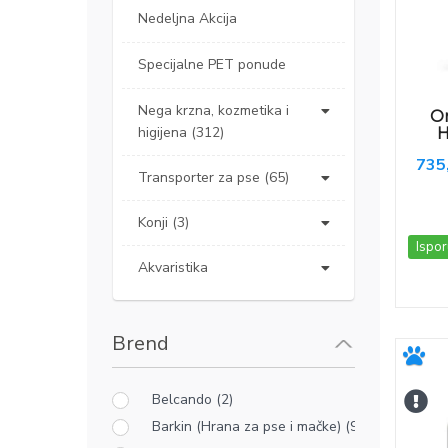
Nedeljna Akcija
Specijalne PET ponude
Nega krzna, kozmetika i
Or
higijena (312)
H
735
Transporter za pse (65)
Konji (3)
Ispor
Akvaristika
Brend
Belcando (2)
Barkin (Hrana za pse i mačke) (9)