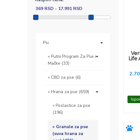
Psi
Ver
Putni Program Za Pse i
Life
Mačke (33)
2.70
CBD za pse (6)
Hrana za pse (659)
Ispo
Poslastice za pse
(196)
Granule za pse
(suva hrana za