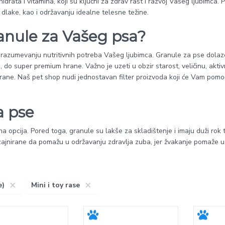
drata i vitamina, koji su ključni za zdrav rast i razvoj Vašeg ljubimca. 
dlake, kao i održavanju idealne telesne težine.
anule za Vašeg psa?
 u razumevanju nutritivnih potreba Vašeg ljubimca. Granule za pse dolaz
 do super premium hrane. Važno je uzeti u obzir starost, veličinu, aktiv
rane. Naš pet shop nudi jednostavan filter proizvoda koji će Vam pomo
a pse
 opcija. Pored toga, granule su lakše za skladištenje i imaju duži rok 
ajnirane da pomažu u održavanju zdravlja zuba, jer žvakanje pomaže u
×
×
e)
Mini i toy rase