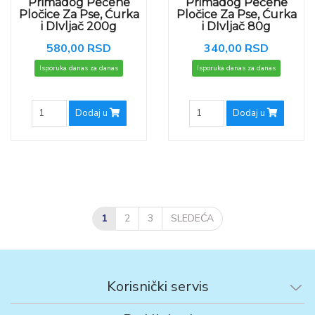
Primadog Pečene
Primadog Pečene
Pločice Za Pse, Ćurka
Pločice Za Pse, Ćurka
i DIvljač 200g
i DIvljač 80g
580,00 RSD
340,00 RSD
Isporuka danas za danas
Isporuka danas za danas
Dodaj u
Dodaj u
1
2
3
SLEDEĆA
Korisnički servis