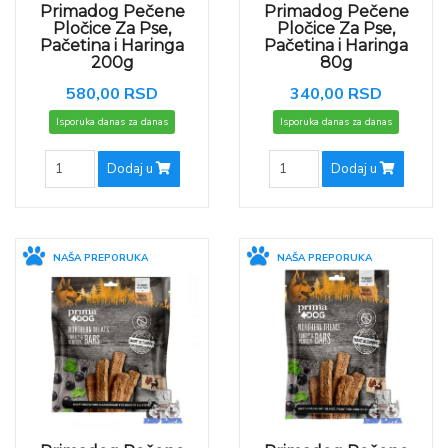
Primadog Pečene
Primadog Pečene
Pločice Za Pse,
Pločice Za Pse,
Pačetina i Haringa
Pačetina i Haringa
200g
80g
580,00 RSD
340,00 RSD
Isporuka danas za danas
Isporuka danas za danas
Dodaj u
Dodaj u
NAŠA PREPORUKA
NAŠA PREPORUKA