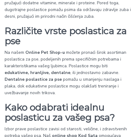
pružajući dodatne vitamine, minerale i proteine. Pored toga,
dugotrajne poslastice pomažu psima da održavaju zdravlje zuba i
desni, pružajući im prirodni način čišćenja zuba.
Različite vrste poslastica za
pse
Na našem
Online Pet Shop-u
možete pronaći širok asortiman
poslastica za pse, podeljenih prema specifičnim potrebama i
karakteristikama vašeg ljubimca. Poslastice mogu biti
edukativne, hranljive, dentalne
, ili jednostavno zabavne.
Dentalne poslastice za pse
pomažu u smanjenju naslaga i
plaka, dok edukativne poslastice mogu olakšati treniranje i
uvežbavanje novih trikova.
Kako odabrati idealnu
poslasticu za vašeg psa?
Izbor prave poslastice zavisi od starosti, veličine, i zdravstvenih
potreba vašeg psa. Naš
online shop Kod Sata
omogućava