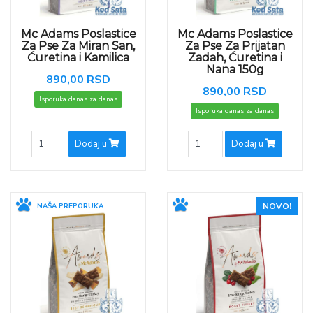
Mc Adams Poslastice
Mc Adams Poslastice
Za Pse Za Miran San,
Za Pse Za Prijatan
Ćuretina i Kamilica
Zadah, Ćuretina i
Nana 150g
890,00 RSD
890,00 RSD
Isporuka danas za danas
Isporuka danas za danas
Dodaj u
Dodaj u
NOVO!
NAŠA PREPORUKA