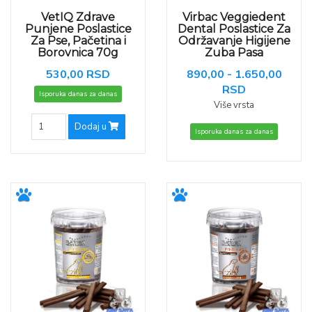
VetIQ Zdrave
Virbac Veggiedent
Punjene Poslastice
Dental Poslastice Za
Za Pse, Pačetina i
Održavanje Higijene
Borovnica 70g
Zuba Pasa
530,00 RSD
890,00 - 1.650,00
RSD
Isporuka danas za danas
Više vrsta
Dodaj u
Isporuka danas za danas