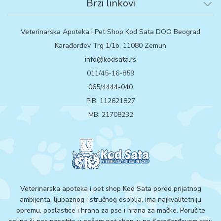
Brzi linkovi
Veterinarska Apoteka i Pet Shop Kod Sata DOO Beograd
Karađorđev Trg 1/1b, 11080 Zemun
info@kodsata.rs
011/45-16-859
065/4444-040
PIB: 112621827
MB: 21708232
Veterinarska apoteka i pet shop Kod Sata pored prijatnog
ambijenta, ljubaznog i stručnog osoblja, ima najkvalitetniju
opremu, poslastice i hrana za pse i hrana za mačke. Poručite