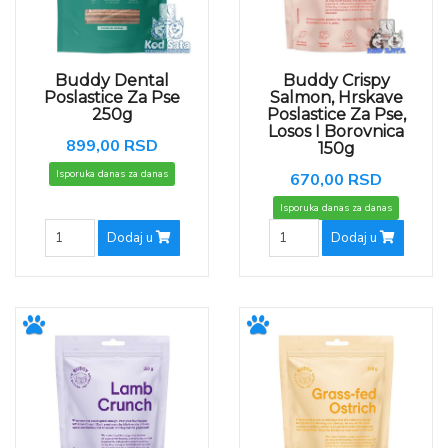
Buddy Dental
Buddy Crispy
Poslastice Za Pse
Salmon, Hrskave
250g
Poslastice Za Pse,
Losos I Borovnica
899,00 RSD
150g
Isporuka danas za danas
670,00 RSD
Isporuka danas za danas
Dodaj u
Dodaj u