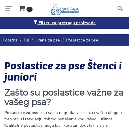
0
Filteri za pretragu proizvoda
Pitanja, saveti i porudžbine
065/4444-040
Početna
Psi
Hrana za pse
Poslastice za pse
Poslastice za pse Štenci i
juniori
Zašto su poslastice važne za
vašeg psa?
Poslastice za pse
nisu samo nagrada, već imaju i važnu ulogu u
treniranju i razvijanju dobrog ponašanja kod vašeg ljubimca.
Kvalitetne poslastice mogu biti i koristan dodatak ishrani,