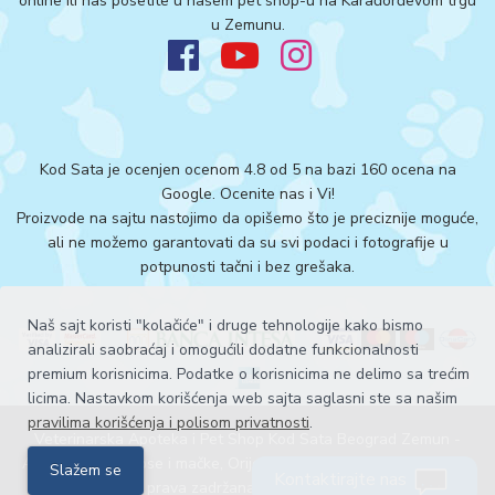
online ili nas posetite u našem pet shop-u na Karađorđevom trgu
u Zemunu.
Kod Sata je ocenjen ocenom 4.8 od 5 na bazi 160 ocena na
Google.
Ocenite nas i Vi!
Proizvode na sajtu nastojimo da opišemo što je preciznije moguće,
ali ne možemo garantovati da su svi podaci i fotografije u
potpunosti tačni i bez grešaka.
Naš sajt koristi "kolačiće" i druge tehnologije kako bismo
analizirali saobraćaj i omogućili dodatne funkcionalnosti
premium korisnicima. Podatke o korisnicima ne delimo sa trećim
licima. Nastavkom korišćenja web sajta saglasni ste sa našim
pravilima korišćenja i polisom privatnosti
.
Veterinarska Apoteka i Pet Shop Kod Sata Beograd Zemun -
Acana hrana za pse i mačke, Orijen hrana za pse i mačke ©. Sva
Slažem se
Kontaktirajte nas
prava zadržana 2026
Explicit