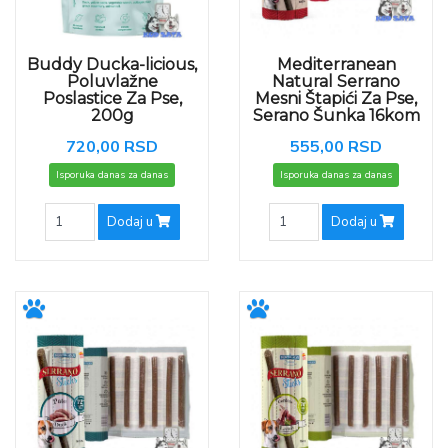
Buddy Ducka-licious,
Mediterranean
Poluvlažne
Natural Serrano
Poslastice Za Pse,
Mesni Štapići Za Pse,
200g
Serano Šunka 16kom
720,00 RSD
555,00 RSD
Isporuka danas za danas
Isporuka danas za danas
Dodaj u
Dodaj u