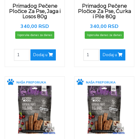
Primadog Pečene
Primadog Pečene
Pločice Za Pse, Jaga i
Pločice Za Pse, Ćurka
Losos 80g
i Pile 80g
340,00 RSD
340,00 RSD
Isporuka danas za danas
Isporuka danas za danas
Dodaj u
Dodaj u
NAŠA PREPORUKA
NAŠA PREPORUKA