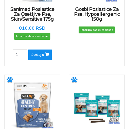
Sanimed Poslastice
Gosbi Poslastice Za
Za Osetljive Pse,
Pse, Hypoallergenic
Skin/Sensitive 175g
150g
810,00 RSD
Isporuka danas za danas
Isporuka danas za danas
Dodaj u