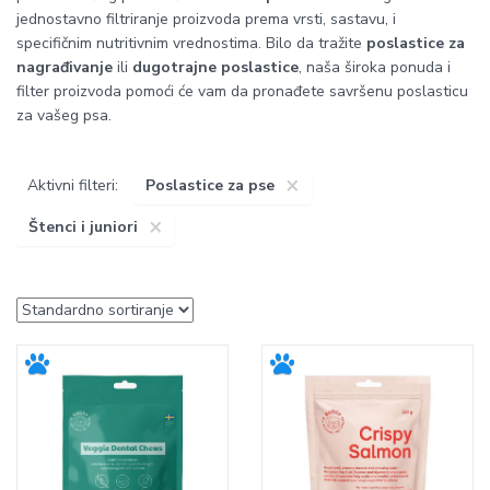
jednostavno filtriranje proizvoda prema vrsti, sastavu, i
specifičnim nutritivnim vrednostima. Bilo da tražite
poslastice za
nagrađivanje
ili
dugotrajne poslastice
, naša široka ponuda i
filter proizvoda pomoći će vam da pronađete savršenu poslasticu
za vašeg psa.
×
Aktivni filteri:
Poslastice za pse
×
Štenci i juniori