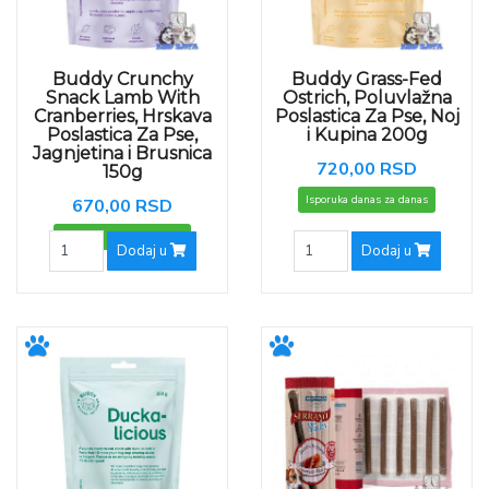
Buddy Crunchy
Buddy Grass-Fed
Snack Lamb With
Ostrich, Poluvlažna
Cranberries, Hrskava
Poslastica Za Pse, Noj
Poslastica Za Pse,
i Kupina 200g
Jagnjetina i Brusnica
720,00 RSD
150g
Isporuka danas za danas
670,00 RSD
Isporuka danas za danas
Dodaj u
Dodaj u