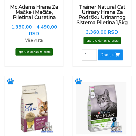
Mc Adams Hrana Za
Trainer Natural Cat
Mačke i Mačiće,
Urinary Hrana Za
Piletina i Ćuretina
Podršku Urinarnog
Sistema Piletina 1,5kg
1.390,00 - 4.490,00
3.360,00 RSD
RSD
Više vrsta
Isporuka danas za sutra
Isporuka danas za sutra
Dodaj u