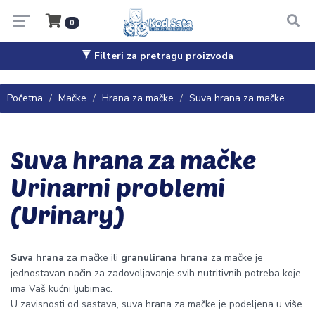
0
Filteri za pretragu proizvoda
Pitanja, saveti i porudžbine
065/4444-040
Početna
Mačke
Hrana za mačke
Suva hrana za mačke
Suva hrana za mačke
Urinarni problemi
(Urinary)
Suva hrana
za mačke ili
granulirana hrana
za mačke je
jednostavan način za zadovoljavanje svih nutritivnih potreba koje
ima Vaš kućni ljubimac.
U zavisnosti od sastava, suva hrana za mačke je podeljena u više