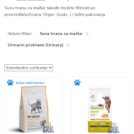
Suvu hranu za mačke takođe možete filtrirati po
proizvođaču(Acana, Orijen, Gosbi...) i težini pakovanja.
×
Aktivni filteri:
Suva hrana za mačke
×
Urinarni problemi (Urinary)
NAŠA PREPORUKA