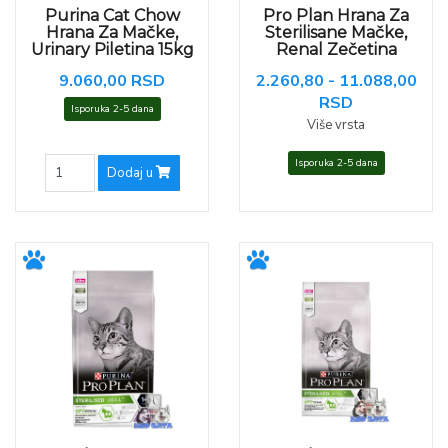
Purina Cat Chow
Pro Plan Hrana Za
Hrana Za Mačke,
Sterilisane Mačke,
Urinary Piletina 15kg
Renal Zečetina
9.060,00 RSD
2.260,80 - 11.088,00
RSD
Isporuka 2-5 dana
Više vrsta
Isporuka 2-5 dana
Dodaj u