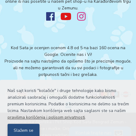
online ili nas posetite u našem pet shop-u na Karađorđevom trgu
u Zemunu.
Kod Sata je ocenjen ocenom 4.8 od 5 na bazi 160 ocena na
Google.
Ocenite nas i Vi!
Proizvode na sajtu nastojimo da opišemo što je preciznije moguće,
ali ne možemo garantovati da su svi podaci i fotografije u
potpunosti tačni i bez grešaka.
Naš sajt koristi "kolačiće" i druge tehnologije kako bismo
analizirali saobraćaj i omogućili dodatne funkcionalnosti
premium korisnicima. Podatke o korisnicima ne delimo sa trećim
licima. Nastavkom korišćenja web sajta saglasni ste sa našim
pravilima korišćenja i polisom privatnosti
.
Veterinarska Apoteka i Pet Shop Kod Sata Beograd Zemun -
Acana hrana za pse i mačke, Orijen hrana za pse i mačke ©. Sva
Slažem se
Kontaktirajte nas
prava zadržana 2026
Explicit