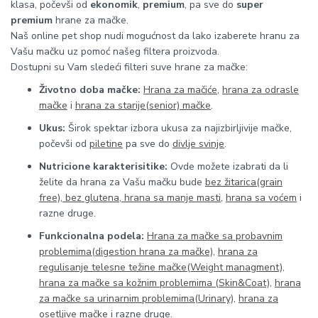
klasa, počevši od
ekonomik
,
premium
, pa sve do
super
premium
hrane za mačke.
Naš online pet shop nudi mogućnost da lako izaberete hranu za
Vašu mačku uz pomoć našeg filtera proizvoda.
Dostupni su Vam sledeći filteri suve hrane za mačke:
Životno doba mačke:
Hrana za mačiće
,
hrana za odrasle
mačke
i
hrana za starije(senior) mačke
.
Ukus:
Širok spektar izbora ukusa za najizbirljivije mačke,
počevši od
piletine
pa sve do
divlje svinje
.
Nutricione karakterisitike:
Ovde možete izabrati da li
želite da hrana za Vašu mačku bude
bez žitarica(grain
free)
,
bez glutena
,
hrana sa manje masti
,
hrana sa voćem
i
razne druge.
Funkcionalna podela:
Hrana za mačke sa probavnim
problemima(digestion hrana za mačke)
,
hrana za
regulisanje telesne težine mačke(Weight managment)
,
hrana za mačke sa kožnim problemima (Skin&Coat)
,
hrana
za mačke sa urinarnim problemima(Urinary)
,
hrana za
osetljive mačke
i razne druge.