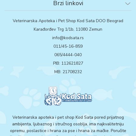
Brzi linkovi
Veterinarska Apoteka i Pet Shop Kod Sata DOO Beograd
Karađorđev Trg 1/1b, 11080 Zemun
info@kodsata.rs
011/45-16-859
065/4444-040
PIB: 112621827
MB: 21708232
Veterinarska apoteka i pet shop Kod Sata pored prijatnog
ambijenta, ljubaznog i stručnog osoblja, ima najkvalitetniju
opremu, poslastice i hrana za pse i hrana za mačke. Poručite