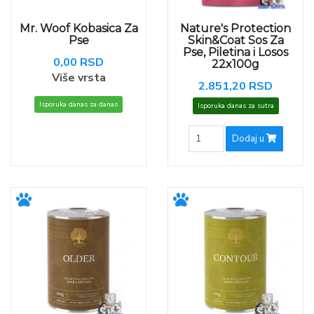
Mr. Woof Kobasica Za
Nature's Protection
Pse
Skin&Coat Sos Za
Pse, Piletina i Losos
0,00 RSD
22x100g
Više vrsta
2.851,20 RSD
Isporuka danas za danas
Isporuka danas za sutra
Dodaj u