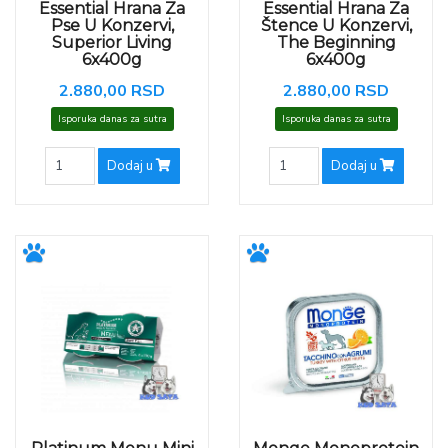
Essential Hrana Za
Essential Hrana Za
Pse U Konzervi,
Štence U Konzervi,
Superior Living
The Beginning
6x400g
6x400g
2.880,00 RSD
2.880,00 RSD
Isporuka danas za sutra
Isporuka danas za sutra
Dodaj u
Dodaj u