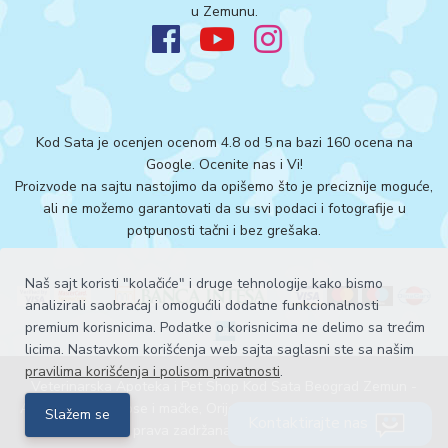
u Zemunu.
Kod Sata je ocenjen ocenom 4.8 od 5 na bazi 160 ocena na
Google.
Ocenite nas i Vi!
Proizvode na sajtu nastojimo da opišemo što je preciznije moguće,
ali ne možemo garantovati da su svi podaci i fotografije u
potpunosti tačni i bez grešaka.
Naš sajt koristi "kolačiće" i druge tehnologije kako bismo
analizirali saobraćaj i omogućili dodatne funkcionalnosti
premium korisnicima. Podatke o korisnicima ne delimo sa trećim
licima. Nastavkom korišćenja web sajta saglasni ste sa našim
pravilima korišćenja i polisom privatnosti
.
Veterinarska Apoteka i Pet Shop Kod Sata Beograd Zemun -
Acana hrana za pse i mačke, Orijen hrana za pse i mačke ©. Sva
Slažem se
Kontaktirajte nas
prava zadržana 2026
Explicit