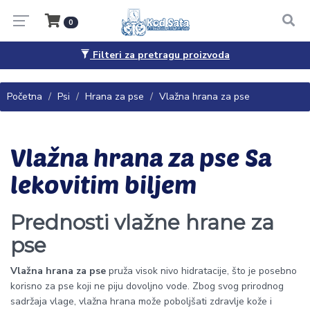
0
Filteri za pretragu proizvoda
Pitanja, saveti i porudžbine
065/4444-040
Početna
Psi
Hrana za pse
Vlažna hrana za pse
Vlažna hrana za pse Sa
lekovitim biljem
Prednosti vlažne hrane za
pse
Vlažna hrana za pse
pruža visok nivo hidratacije, što je posebno
korisno za pse koji ne piju dovoljno vode. Zbog svog prirodnog
sadržaja vlage, vlažna hrana može poboljšati zdravlje kože i