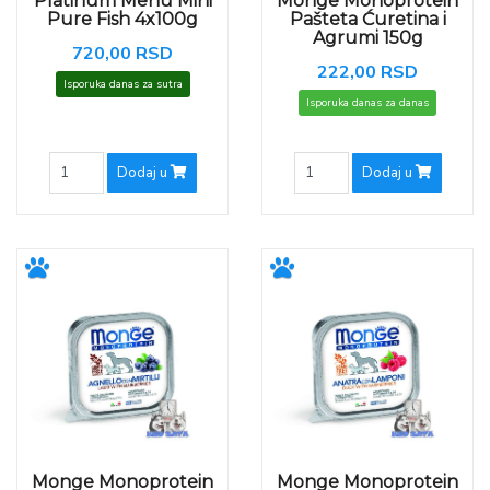
Platinum Menu Mini
Monge Monoprotein
Pure Fish 4x100g
Pašteta Ćuretina i
Agrumi 150g
720,00 RSD
222,00 RSD
Isporuka danas za sutra
Isporuka danas za danas
Dodaj u
Dodaj u
Monge Monoprotein
Monge Monoprotein