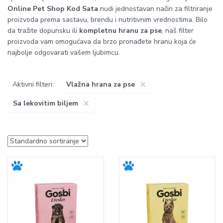
Online Pet Shop Kod Sata
nudi jednostavan način za filtriranje
proizvoda prema sastavu, brendu i nutritivnim vrednostima. Bilo
da tražite dopunsku ili
kompletnu hranu za pse
, naš filter
proizvoda vam omogućava da brzo pronađete hranu koja će
najbolje odgovarati vašem ljubimcu.
×
Aktivni filteri:
Vlažna hrana za pse
×
Sa lekovitim biljem