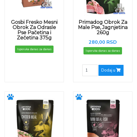
Gosbi Fresko Mesni
Primadog Obrok Za
Obrok Za Odrasle
Male Pse, Jagnjetina
Pse Pačetina i
260g
Zečetina 375g
280,00 RSD
Isporuka danas za danas
Isporuka danas za danas
Dodaj u