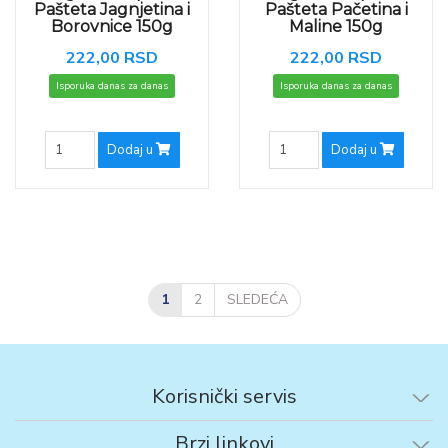
Pašteta Jagnjetina i
Pašteta Pačetina i
Borovnice 150g
Maline 150g
222,00 RSD
222,00 RSD
Isporuka danas za danas
Isporuka danas za danas
Dodaj u
Dodaj u
1
2
SLEDEĆA
Korisnički servis
Brzi linkovi