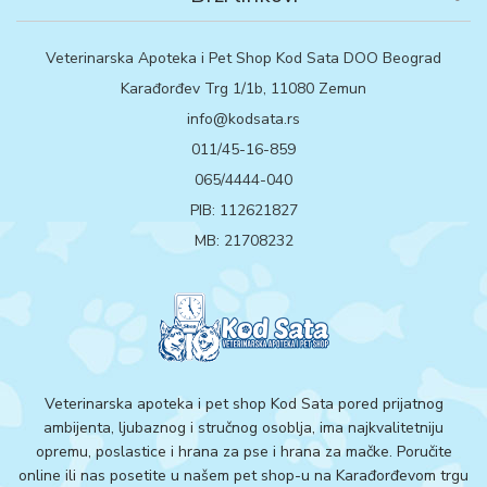
Veterinarska Apoteka i Pet Shop Kod Sata DOO Beograd
Karađorđev Trg 1/1b, 11080 Zemun
info@kodsata.rs
011/45-16-859
065/4444-040
PIB: 112621827
MB: 21708232
Veterinarska apoteka i pet shop Kod Sata pored prijatnog
ambijenta, ljubaznog i stručnog osoblja, ima najkvalitetniju
opremu, poslastice i hrana za pse i hrana za mačke. Poručite
online ili nas posetite u našem pet shop-u na Karađorđevom trgu