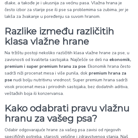
dlake, a takođe je i ukusnija za većinu pasa. Vlažna hrana je
često izbor za starije pse ili pse sa problemima sa zubima, jer je
lakša za žvakanje u poređenju sa suvom hranom.
Razlike između različitih
klasa vlažne hrane
Na tržištu postoji nekoliko različitih klasa vlažne hrane za pse, u
zavisnosti od kvaliteta sastojaka. Najčešće se deli na
ekonomik,
premium i super premium hranu za pse
. Ekonomik hrana često
sadrži niži procenat mesa i više punila, dok
premium hrana za
pse
nudi bolju nutritivnu vrednost. Super premium hrana sadrži
visok procenat mesa i prirodnih sastojaka, bez dodatnih aditiva,
veštačkih boja ili konzervansa.
Kako odabrati pravu vlažnu
hranu za vašeg psa?
Odabir odgovarajuće hrane za vašeg psa zavisi od njegovih
specifičnih potreba, starosti, veličine i zdravstvenog stanja. Naš