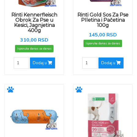
Rinti Kennerfleisch
Rinti Gold Sos Za Pse
Obrok Za Pse u
PIletina i Pačetina
Kesici, Jagnjetina
100g
400g
145,00 RSD
310,00 RSD
Isporuka danas za danas
Isporuka danas za danas
Dodaj u
Dodaj u