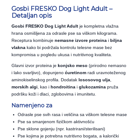
Gosbi FRESKO Dog Light Adult –
Detaljan opis
Gosbi FRESKO Dog Light Adult
je kompletna vlažna
hrana osmišljena za odrasle pse sa viškom kilograma.
Receptura kombinuje
nemasne izvore proteina
i
biljna
vlakna
kako bi podržala kontrolu telesne mase bez
kompromisa u pogledu ukusa i nutritivnog kvaliteta.
Glavni izvor proteina je
konjsko meso
(prirodno nemasno
i lako svarljivo), dopunjeno
ćuretinom
radi uravnoteženog
aminokiselinskog profila. Dodatak
lososovog ulja
,
morskih algi
, kao i
hondroitina
i
glukozamina
pruža
podršku koži i dlaci, zglobovima i imunitetu.
Namenjeno za
Odrasle pse svih rasa i veličina sa viškom telesne mase
Pse sa smanjenom fizičkom aktivnošću
Pse sklone gojenju (npr. kastrirani/sterilisani)
Pse kojima je potrebna nutritivno bogata, a kalorički