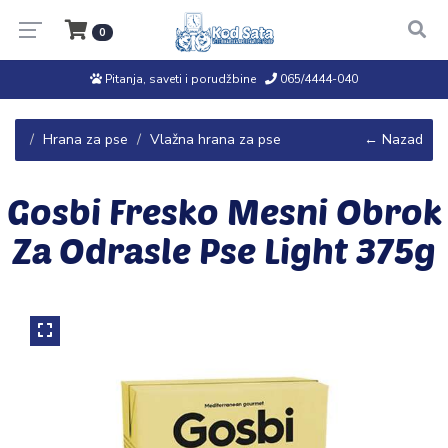
0
Pitanja, saveti i porudžbine
065/4444-040
Hrana za pse
Vlažna hrana za pse
← Nazad
Gosbi Fresko Mesni Obrok
Za Odrasle Pse Light 375g