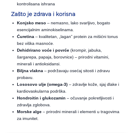
kontrolisana ishrana
Zašto je zdrava i korisna
Konjsko meso
– nemasno, lako svarljivo, bogato
esencijalnim aminokiselinama.
Ćuretina
– kvalitetan, „lagan” protein za mišićni tonus
bez viška masnoće.
Dehidrirano voće i povrće
(krompir, jabuka,
šargarepa, papaja, borovnice) – prirodni vitamini,
minerali i antioksidansi.
Biljna vlakna
– podržavaju osećaj sitosti i zdravu
probavu.
Lososovo ulje (omega-3)
– zdravlje kože, sjaj dlake i
kardiovaskularna podrška.
Hondroitin i glukozamin
– očuvanje pokretljivosti i
zdravlja zglobova.
Morske alge
– prirodni minerali i elementi u tragovima
za imunitet.