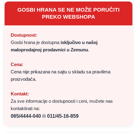
GOSBI HRANA SE NE MOŽE PORUČITI
PREKO WEBSHOPA
Dostupnost:
Gosbi hrana je dostupna
isključivo u našoj
maloprodajnoj prodavnici u Zemunu
.
Cena:
Cena nije prikazana na sajtu u skladu sa pravilima
proizvođača.
Kontakt:
Za sve informacije o dostupnosti i ceni, možete nas
kontaktirati na:
065/4444-040
ili
011/45-16-859