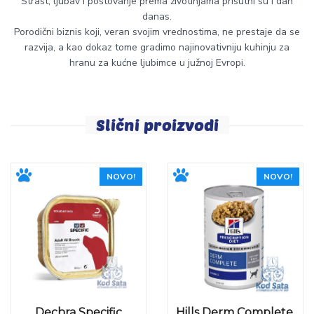
Strast, ljubav i poštovanje prema životinjama prisutni su i dan
danas.
Porodični biznis koji, veran svojim vrednostima, ne prestaje da se
razvija, a kao dokaz tome gradimo najinovativniju kuhinju za
hranu za kućne ljubimce u južnoj Evropi.
Slični proizvodi
NOVO!
NOVO!
Dechra Specific
Hills Derm Complete,