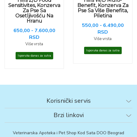
Hills Z/D Food
Hills W/D Multi-
Sensitivites, Konzerva
Benefit, Konzerva Za
Za Pse Sa
Pse Sa Više Benefita,
Osetljivošću Na
Piletina
Hranu
550,00 - 6.490,00
650,00 - 7.600,00
RSD
RSD
Više vrsta
Više vrsta
Isporuka danas za sutra
Isporuka danas za sutra
Korisnički servis
Brzi linkovi
Veterinarska Apoteka i Pet Shop Kod Sata DOO Beograd