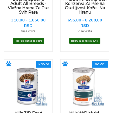
Adult All Breeds -
Konzerva Za Pse Sa
Vlažna Hrana Za Pse
Osetljivost Kože i Na
Svih Rasa
Hranu
310,00 - 1.850,00
695,00 - 8.280,00
RSD
RSD
Više vrsta
Više vrsta
Isporuka danas za sutra
Isporuka danas za sutra
NOVO!
NOVO!