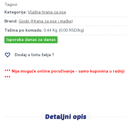
Tagovi:
Kategorija:
Vlažna hrana za pse
Brend:
Gosbi (Hrana za pse i mačke)
Težina po komadu:
0.44 Kg (0.00 RSD/kg)
Isporuka danas za danas
Dodaj u listu želja ?
*** Nije moguće online poručivanje - samo kupovina u radnji
***
Detaljni opis