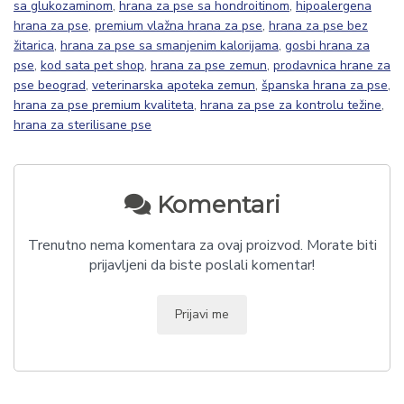
sa glukozaminom
,
hrana za pse sa hondroitinom
,
hipoalergena
hrana za pse
,
premium vlažna hrana za pse
,
hrana za pse bez
žitarica
,
hrana za pse sa smanjenim kalorijama
,
gosbi hrana za
pse
,
kod sata pet shop
,
hrana za pse zemun
,
prodavnica hrane za
pse beograd
,
veterinarska apoteka zemun
,
španska hrana za pse
,
hrana za pse premium kvaliteta
,
hrana za pse za kontrolu težine
,
hrana za sterilisane pse
Komentari
Trenutno nema komentara za ovaj proizvod. Morate biti
prijavljeni da biste poslali komentar!
Prijavi me