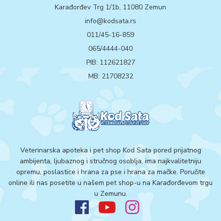
Karađorđev Trg 1/1b, 11080 Zemun
info@kodsata.rs
011/45-16-859
065/4444-040
PIB: 112621827
MB: 21708232
Veterinarska apoteka i pet shop Kod Sata pored prijatnog
ambijenta, ljubaznog i stručnog osoblja, ima najkvalitetniju
opremu, poslastice i hrana za pse i hrana za mačke. Poručite
online ili nas posetite u našem pet shop-u na Karađorđevom trgu
u Zemunu.