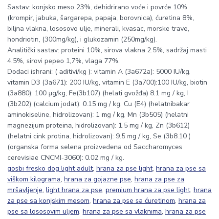
Sastav: konjsko meso 23%, dehidrirano voće i povrće 10%
(krompir, jabuka, šargarepa, papaja, borovnica), ćuretina 8%,
biljna vlakna, lososovo ulje, minerali, kvasac, morske trave,
hondriotin, (300mg/kg), i glukozamin (250mg/kg).
Analitički sastav: proteini 10%, sirova vlakna 2.5%, sadržaj masti
4.5%, sirovi pepeo 1,7%, vlaga 77%.
Dodaci ishrani: ( aditivi/kg ): vitamin A (3a672a): 5000 IU/kg,
vitamin D3 (3a671): 200 IU/kg, vitamin E (3a700):100 IU/kg, biotin
(3a880): 100 μg/kg, Fe(3b107) (helati gvožđa) 8.1 mg / kg, I
(3b202) (calcium jodat): 0.15 mg / kg, Cu (E4) (helatnibakar
aminokiseline, hidrolizovan): 1 mg / kg, Mn (3b505) (helatni
magnezijum proteina, hidrolizovan): 1.5 mg / kg, Zn (3b612)
(helatni cink protina, hidrolizovan): 9.5 mg / kg, Se (3b8.10 )
(organska forma selena proizvedena od Saccharomyces
cerevisiae CNCMI-3060): 0.02 mg / kg.
gosbi fresko dog light adult
,
hrana za pse light
,
hrana za pse sa
viškom kilograma
,
hrana za gojazne pse
,
hrana za pse za
mršavljenje
,
light hrana za pse
,
premium hrana za pse light
,
hrana
za pse sa konjskim mesom
,
hrana za pse sa ćuretinom
,
hrana za
pse sa lososovim uljem
,
hrana za pse sa vlaknima
,
hrana za pse