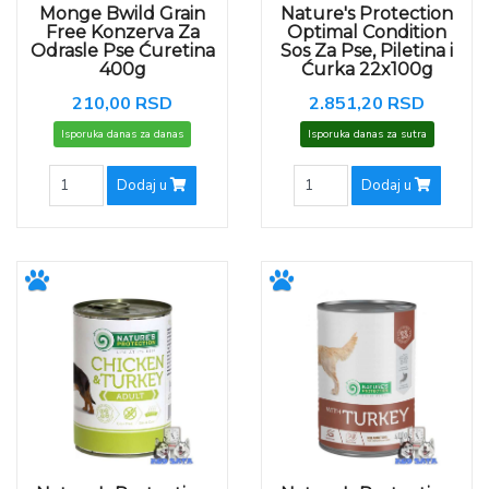
Monge Bwild Grain
Nature's Protection
Free Konzerva Za
Optimal Condition
Odrasle Pse Ćuretina
Sos Za Pse, Piletina i
400g
Ćurka 22x100g
210,00 RSD
2.851,20 RSD
Isporuka danas za danas
Isporuka danas za sutra
Dodaj u
Dodaj u