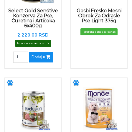
Select Gold Sensitive
Gosbi Fresko Mesni
Konzerva Za Pse,
Obrok Za Odrasle
Ćuretina i Artičoka
Pse Light 375g
6x400g
Isporuka danas za danas
2.220,00 RSD
Isporuka danas za sutra
Dodaj u