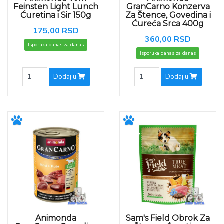
Feinsten Light Lunch
GranCarno Konzerva
Ćuretina i Sir 150g
Za Štence, Govedina i
Ćureća Srca 400g
175,00 RSD
360,00 RSD
Isporuka danas za danas
Isporuka danas za danas
Dodaj u
Dodaj u
Animonda
Sam's Field Obrok Za