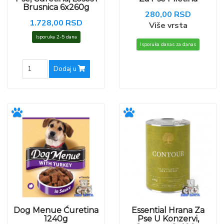
Brusnica 6x260g
280,00 RSD
1.728,00 RSD
Više vrsta
Isporuka 2-5 dana
Isporuka danas za danas
Dodaj u
Dog Menue Ćuretina
Essential Hrana Za
1240g
Pse U Konzervi,