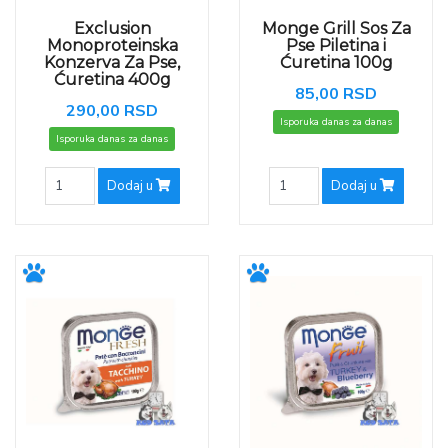
Exclusion
Monge Grill Sos Za
Monoproteinska
Pse Piletina i
Konzerva Za Pse,
Ćuretina 100g
Ćuretina 400g
85,00 RSD
290,00 RSD
Isporuka danas za danas
Isporuka danas za danas
Dodaj u
Dodaj u