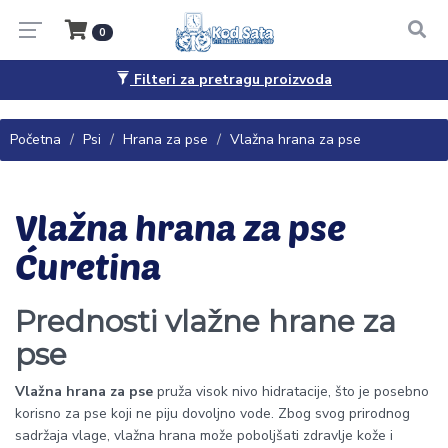
0
Filteri za pretragu proizvoda
Pitanja, saveti i porudžbine
065/4444-040
Početna
Psi
Hrana za pse
Vlažna hrana za pse
Vlažna hrana za pse
Ćuretina
Prednosti vlažne hrane za
pse
Vlažna hrana za pse
pruža visok nivo hidratacije, što je posebno
korisno za pse koji ne piju dovoljno vode. Zbog svog prirodnog
sadržaja vlage, vlažna hrana može poboljšati zdravlje kože i