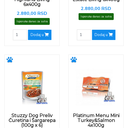
6x400g
2.880,00 RSD
2.880,00 RSD
Isporuka danas za sutra
Isporuka danas za sutra
Dodaj u
Dodaj u
Stuzzy Dog Preliv
Platinum Menu Mini
Ćuretina i Šargarepa
Turkey&Salmon
(100g x 6)
4x100g