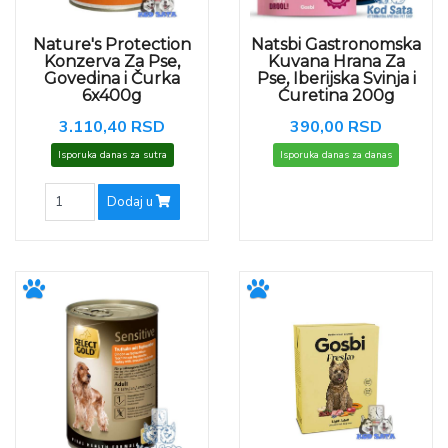
Nature's Protection
Natsbi Gastronomska
Konzerva Za Pse,
Kuvana Hrana Za
Govedina i Čurka
Pse, Iberijska Svinja i
6x400g
Ćuretina 200g
3.110,40 RSD
390,00 RSD
Isporuka danas za sutra
Isporuka danas za danas
Dodaj u