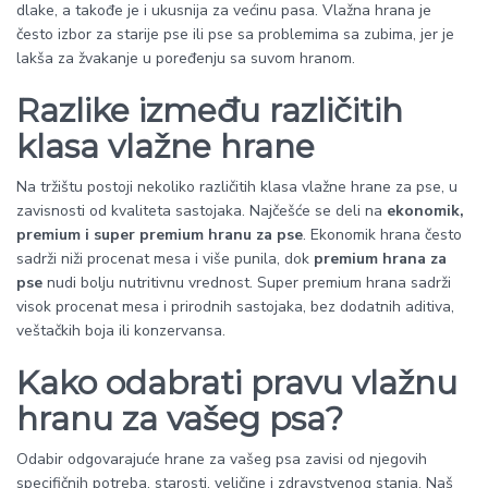
dlake, a takođe je i ukusnija za većinu pasa. Vlažna hrana je
često izbor za starije pse ili pse sa problemima sa zubima, jer je
lakša za žvakanje u poređenju sa suvom hranom.
Razlike između različitih
klasa vlažne hrane
Na tržištu postoji nekoliko različitih klasa vlažne hrane za pse, u
zavisnosti od kvaliteta sastojaka. Najčešće se deli na
ekonomik,
premium i super premium hranu za pse
. Ekonomik hrana često
sadrži niži procenat mesa i više punila, dok
premium hrana za
pse
nudi bolju nutritivnu vrednost. Super premium hrana sadrži
visok procenat mesa i prirodnih sastojaka, bez dodatnih aditiva,
veštačkih boja ili konzervansa.
Kako odabrati pravu vlažnu
hranu za vašeg psa?
Odabir odgovarajuće hrane za vašeg psa zavisi od njegovih
specifičnih potreba, starosti, veličine i zdravstvenog stanja. Naš