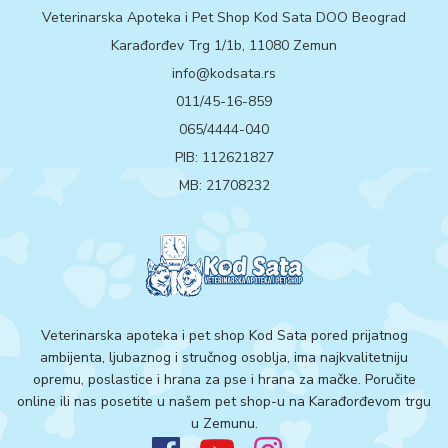
Veterinarska Apoteka i Pet Shop Kod Sata DOO Beograd
Karađorđev Trg 1/1b, 11080 Zemun
info@kodsata.rs
011/45-16-859
065/4444-040
PIB: 112621827
MB: 21708232
Veterinarska apoteka i pet shop Kod Sata pored prijatnog
ambijenta, ljubaznog i stručnog osoblja, ima najkvalitetniju
opremu, poslastice i hrana za pse i hrana za mačke. Poručite
online ili nas posetite u našem pet shop-u na Karađorđevom trgu
u Zemunu.