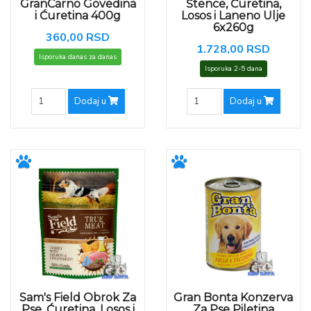
GranCarno Govedina
Štence, Ćuretina,
i Ćuretina 400g
Losos i Laneno Ulje
6x260g
360,00 RSD
1.728,00 RSD
Isporuka danas za danas
Isporuka 2-5 dana
Dodaj u
Dodaj u
Sam's Field Obrok Za
Gran Bonta Konzerva
Pse, Ćuretina, Losos i
Za Pse Piletina