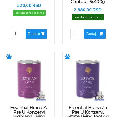
Contour 6x400g
320,00 RSD
2.880,00 RSD
Isporuka danas za danas
Isporuka danas za sutra
Dodaj u
Dodaj u
Essential Hrana Za
Essential Hrana Za
Pse U Konzervi,
Pse U Konzervi,
Highland Living
Estate Living 6x400g