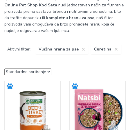
Online Pet Shop Kod Sata
nudi jednostavan način za filtriranje
proizvoda prema sastavu, brendu i nutritivnim vrednostima. Bilo
da tražite dopunsku ili
kompletnu hranu za pse
, naš filter
proizvoda vam omogućava da brzo pronađete hranu koja će
najbolje odgovarati vašem ljubimcu.
×
×
Aktivni filteri:
Vlažna hrana za pse
Ćuretina