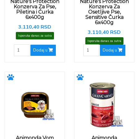
Nature's Protection
Nature's Protection
Konzerva Za Pse,
Konzerva Za
Piletina i Ćurka
Osetljive Pse,
6x400g
Sensitive Čurka
6x400g
3.110,40 RSD
3.110,40 RSD
Isporuka danas za sutra
Isporuka danas za sutra
Dodaj u
Dodaj u
Animonda Vom
Animonda