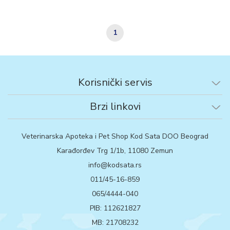
1
Korisnički servis
Brzi linkovi
Veterinarska Apoteka i Pet Shop Kod Sata DOO Beograd
Karađorđev Trg 1/1b, 11080 Zemun
info@kodsata.rs
011/45-16-859
065/4444-040
PIB: 112621827
MB: 21708232